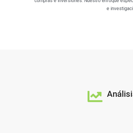
compras e inversiones. Nuestro enfoque especia
e investigac
Anális