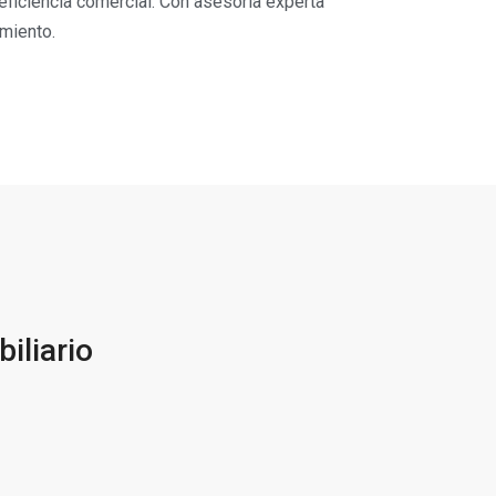
eficiencia comercial. Con asesoría experta
miento.
iliario