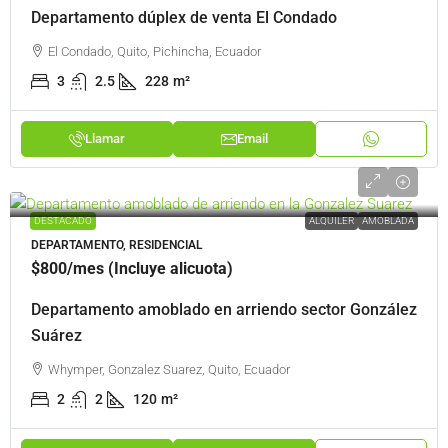
Departamento dúplex de venta El Condado
El Condado, Quito, Pichincha, Ecuador
3
2.5
228
m²
Llamar
Email
DESTACADO
ALQUILER
AMOBLADA
DEPARTAMENTO, RESIDENCIAL
$800
/mes (Incluye alicuota)
Departamento amoblado en arriendo sector González
Suárez
Whymper, Gonzalez Suarez, Quito, Ecuador
2
2
120
m²