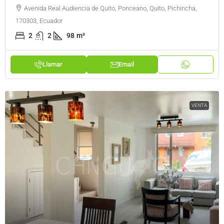
Avenida Real Audiencia de Quito, Ponceano, Quito, Pichincha,
170303, Ecuador
2
2
98
m²
Llamar
Email
VENTA