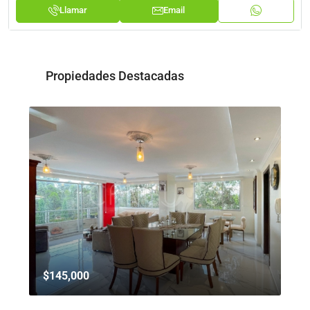
Llamar
Email
Propiedades Destacadas
$145,000
$8