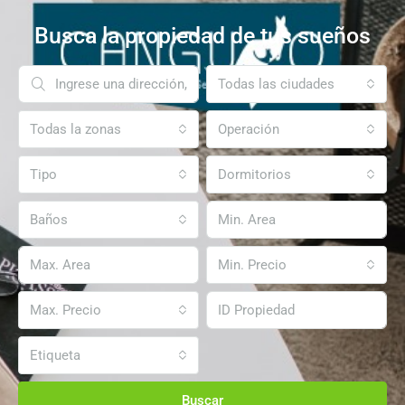
Busca la propiedad de tus sueños
Todas las ciudades
Todas la zonas
Operación
Tipo
Dormitorios
Baños
Min. Precio
Max. Precio
Etiqueta
Buscar