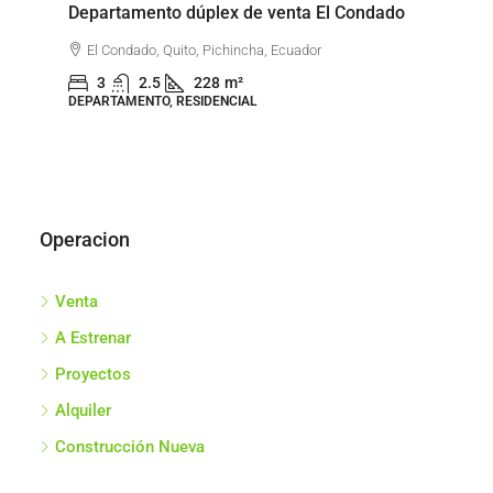
to
Departamento dúplex de venta El Condado
De
Go
El Condado, Quito, Pichincha, Ecuador
3
2.5
228
m²
DEPARTAMENTO, RESIDENCIAL
DEP
Operacion
Venta
A Estrenar
Proyectos
Alquiler
Construcción Nueva