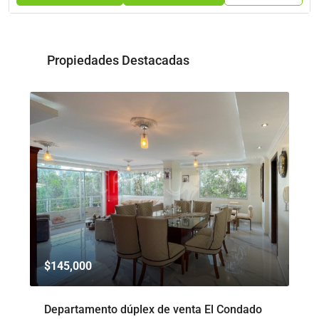
Propiedades Destacadas
$145,000
$8
to
Departamento dúplex de venta El Condado
De