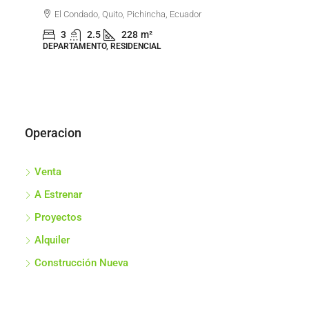
Go
El Condado, Quito, Pichincha, Ecuador
3
2.5
228
m²
DEPARTAMENTO, RESIDENCIAL
DEP
Operacion
Venta
A Estrenar
Proyectos
Alquiler
Construcción Nueva