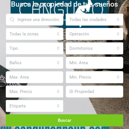
Busca la propiedad de tus sueños
Todas las ciudades
Todas la zonas
Operación
Tipo
Dormitorios
Baños
Min. Precio
Max. Precio
Etiqueta
Buscar