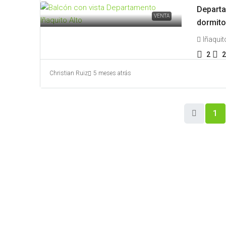
Departa
VENTA
dormito
Iñaquit
2
2
Christian Ruiz
5 meses atrás
1