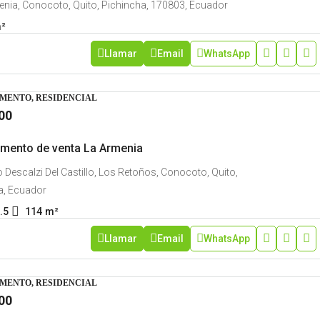
enia, Conocoto, Quito, Pichincha, 170803, Ecuador
²
Llamar
Email
WhatsApp
MENTO, RESIDENCIAL
00
mento de venta La Armenia
 Descalzi Del Castillo, Los Retoños, Conocoto, Quito,
a, Ecuador
.5
114
m²
Llamar
Email
WhatsApp
MENTO, RESIDENCIAL
00