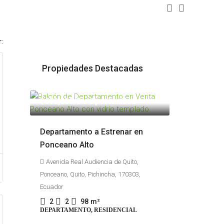
:
Propiedades Destacadas
$110,000
/De Oportunidad
Departamento a Estrenar en
Ponceano Alto
Avenida Real Audiencia de Quito,
Ponceano, Quito, Pichincha, 170303,
Ecuador
2
2
98
m²
DEPARTAMENTO, RESIDENCIAL