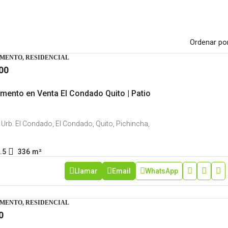
Ordenar por
MENTO, RESIDENCIAL
00
mento en Venta El Condado Quito | Patio
Urb. El Condado, El Condado, Quito, Pichincha,
.5
336
m²
Llamar
Email
WhatsApp
MENTO, RESIDENCIAL
0