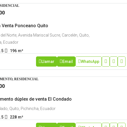
ESIDENCIAL
00
 Venta Ponceano Quito
del Norte, Avenida Mariscal Sucre, Carcelén, Quito,
a, Ecuador
.5
196
m²
Llamar
Email
WhatsApp
MENTO, RESIDENCIAL
00
mento dúplex de venta El Condado
ado, Quito, Pichincha, Ecuador
.5
228
m²