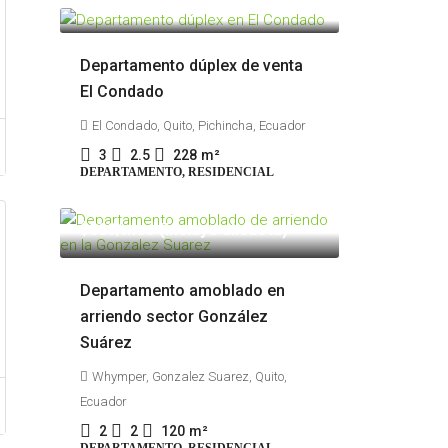
$145,000
Departamento dúplex de venta
El Condado
El Condado, Quito, Pichincha, Ecuador
3
2.5
228
m²
DEPARTAMENTO, RESIDENCIAL
$800
/mes (Incluye alicuota)
Departamento amoblado en
arriendo sector González
Suárez
Whymper, Gonzalez Suarez, Quito,
Ecuador
2
2
120
m²