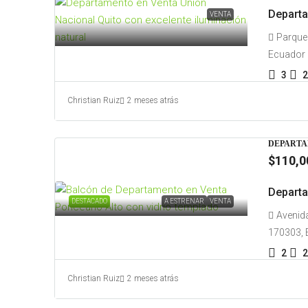
Departa
VENTA
Parque 
Ecuador
3
2
Christian Ruiz
2 meses atrás
DEPARTA
$110,0
Departa
DESTACADO
A ESTRENAR
VENTA
Avenida
170303, 
2
2
Christian Ruiz
2 meses atrás