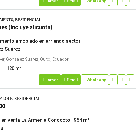
Llamar
Email
WhatsApp
MENTO, RESIDENCIAL
es (Incluye alicuota)
mento amoblado en arriendo sector
ez Suárez
r, Gonzalez Suarez, Quito, Ecuador
120
m²
Llamar
Email
WhatsApp
/ LOTE, RESIDENCIAL
00
 en venta La Armenia Conocoto | 954 m²
sa