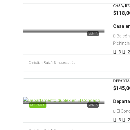
CASA, R
$118,0
Casa en
VENTA
Balcón 
Pichinch
3
2
Christian Ruiz
3 meses atrás
DEPARTA
$145,0
Departa
DESTACADO
VENTA
El Cond
3
2