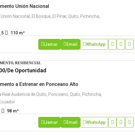
mento Unión Nacional
Unión Nacional, El Bosque, El Pinar, Quito, Pichincha,
.5
110
m²
Llamar
Email
WhatsApp
MENTO, RESIDENCIAL
00
/De Oportunidad
mento a Estrenar en Ponceano Alto
 Real Audiencia de Quito, Ponceano, Quito, Pichincha,
Ecuador
98
m²
Llamar
Email
WhatsApp