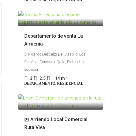
DEPARTAMENTO, RESIDENCIAL
$110,000
Departamento de venta La
Armenia
Ricardo Descalzi Del Castillo, Los
Retoños, Conocoto, Quito, Pichincha,
Ecuador
3
2.5
114
m²
DEPARTAMENTO, RESIDENCIAL
$1,100
/Mes (Incluye alicuota)
🏪 Arriendo Local Comercial
Ruta Viva