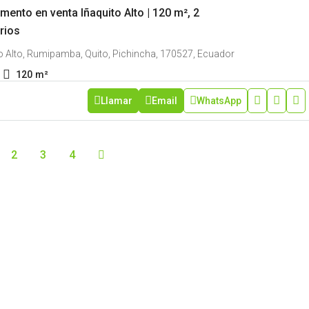
mento en venta Iñaquito Alto | 120 m², 2
rios
o Alto, Rumipamba, Quito, Pichincha, 170527, Ecuador
120
m²
Llamar
Email
WhatsApp
2
3
4