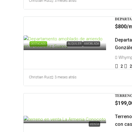
Christian Ruiz
3 meses atrás
DEPARTA
$800
/m
Departa
DESTACADO
ALQUILER
AMOBLADA
Gonzál
Whympe
2
2
Christian Ruiz
3 meses atrás
TERRENO
$199,0
Terreno
con ca
VENTA