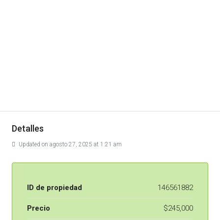
Detalles
Updated on agosto 27, 2025 at 1:21 am
ID de propiedad
146561882
Precio
$245,000