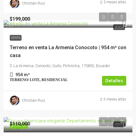
3 meses atrás
Christian Ruiz
$199,000
VENTA
VENTA
Terreno en venta La Armenia Conocoto | 954 m² con
casa
La Armenia, Conocoto, Quito, Pichincha, 170803, Ecuador
954
m²
TERRENO/ LOTE, RESIDENCIAL
Detalles
5 meses atrás
Christian Ruiz
$110,000
VENTA
DESTACADO