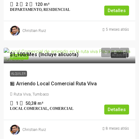
2
2
120
m²
DEPARTAMENTO, RESIDENCIAL
Detalles
5 meses atrás
Christian Ruiz
$1,100
/Mes (Incluye alicuota)
ALQUILER
DESTACADO
ALQUILER
🏪 Arriendo Local Comercial Ruta Viva
Ruta Viva, Tumbaco
1
50,38
m²
LOCAL COMERCIAL, COMERCIAL
Detalles
8 meses atrás
Christian Ruiz