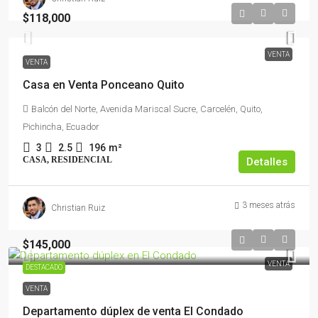
$118,000
VENTA
VENTA
Casa en Venta Ponceano Quito
Balcón del Norte, Avenida Mariscal Sucre, Carcelén, Quito,
Pichincha, Ecuador
3
2.5
196
m²
CASA, RESIDENCIAL
Detalles
3 meses atrás
Christian Ruiz
$145,000
VENTA
DESTACADO
VENTA
Departamento dúplex de venta El Condado