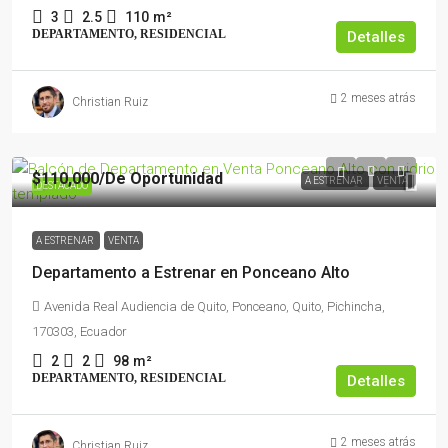
3
2.5
110
m²
DEPARTAMENTO, RESIDENCIAL
Detalles
2 meses atrás
Christian Ruiz
$110,000
/De Oportunidad
A ESTRENAR
VENTA
DESTACADO
A ESTRENAR
VENTA
Departamento a Estrenar en Ponceano Alto
Avenida Real Audiencia de Quito, Ponceano, Quito, Pichincha,
170303, Ecuador
2
2
98
m²
DEPARTAMENTO, RESIDENCIAL
Detalles
2 meses atrás
Christian Ruiz