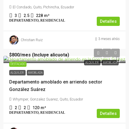
El Condado, Quito, Pichincha, Ecuador
3
2.5
228
m²
DEPARTAMENTO, RESIDENCIAL
Detalles
3 meses atrás
Christian Ruiz
$800
/mes (Incluye alicuota)
ALQUILER
AMOBLADA
DESTACADO
ALQUILER
AMOBLADA
Departamento amoblado en arriendo sector
González Suárez
Whymper, Gonzalez Suarez, Quito, Ecuador
2
2
120
m²
DEPARTAMENTO, RESIDENCIAL
Detalles