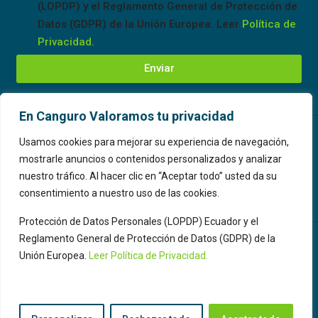
(LOPDP) y el Reglamento General de Protección de
Datos (GDPR) de la Unión Europea. Leer
Política de
Privacidad.
Enviar
En Canguro Valoramos tu privacidad
Usamos cookies para mejorar su experiencia de navegación,
Subscribete a Canguro 🦘
Boletin informativo
mostrarle anuncios o contenidos personalizados y analizar
nuestro tráfico. Al hacer clic en “Aceptar todo” usted da su
Subscribirme
consentimiento a nuestro uso de las cookies.
Protección de Datos Personales (LOPDP) Ecuador y el
Reglamento General de Protección de Datos (GDPR) de la
Unión Europea.
Leer Política de Privacidad.
© Canguro Group – Servicios Inmobiliarios.Todos los
derechos reservados 2014 - 2026 Made with
by
Alex
Benavides