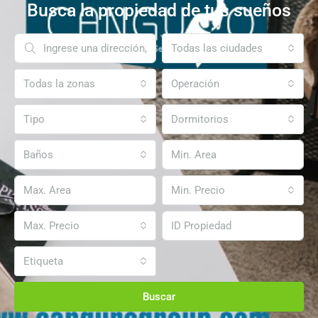
Busca la propiedad de tus sueños
Todas las ciudades
Todas la zonas
Operación
Tipo
Dormitorios
Baños
Min. Precio
Max. Precio
Etiqueta
Buscar