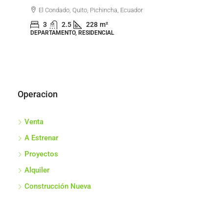
Go
El Condado, Quito, Pichincha, Ecuador
3
2.5
228
m²
DEPARTAMENTO, RESIDENCIAL
DEP
Operacion
Venta
A Estrenar
Proyectos
Alquiler
Construcción Nueva