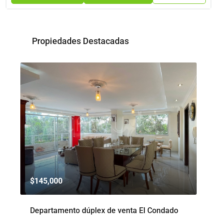
Propiedades Destacadas
$145,000
$8
to
Departamento dúplex de venta El Condado
De