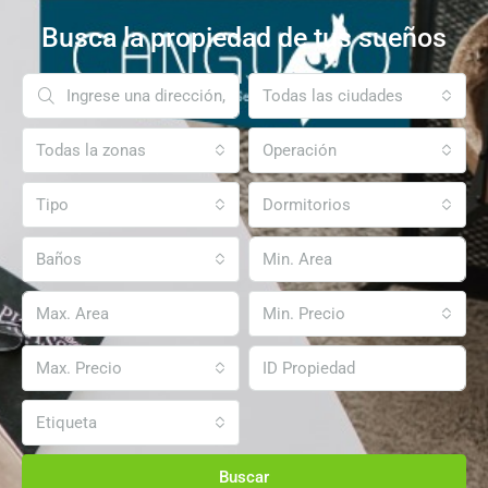
Busca la propiedad de tus sueños
Todas las ciudades
Todas la zonas
Operación
Tipo
Dormitorios
Baños
Min. Precio
Max. Precio
Etiqueta
Buscar