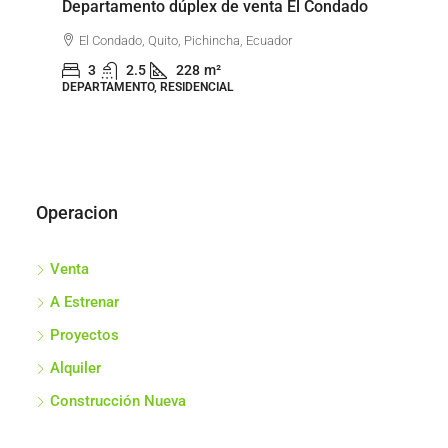
to
Departamento dúplex de venta El Condado
De
Go
El Condado, Quito, Pichincha, Ecuador
3
2.5
228
m²
DEPARTAMENTO, RESIDENCIAL
DEP
Operacion
Venta
A Estrenar
Proyectos
Alquiler
Construcción Nueva