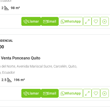
Ecuador
2
98
m²
Llamar
Email
WhatsApp
SIDENCIAL
00
 Venta Ponceano Quito
 del Norte, Avenida Mariscal Sucre, Carcelén, Quito,
a, Ecuador
2.5
196
m²
Llamar
Email
WhatsApp