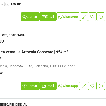
2
120
m²
Llamar
Email
WhatsApp
 LOTE, RESIDENCIAL
00
 en venta La Armenia Conocoto | 954 m²
a
enia, Conocoto, Quito, Pichincha, 170803, Ecuador
m²
Llamar
Email
WhatsApp
ENTO, RESIDENCIAL