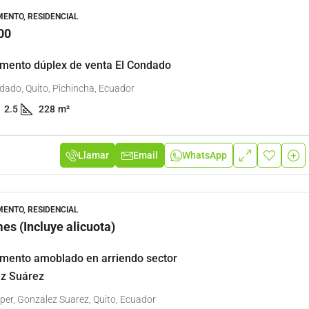
ENTO, RESIDENCIAL
00
mento dúplex de venta El Condado
dado, Quito, Pichincha, Ecuador
2.5
228
m²
Llamar
Email
WhatsApp
ENTO, RESIDENCIAL
es (Incluye alicuota)
mento amoblado en arriendo sector
z Suárez
r, Gonzalez Suarez, Quito, Ecuador