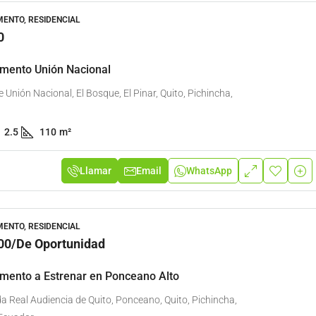
Arriendo Local Comercial
Departamento a Estrenar e
a Viva
Ponceano Alto
ENTO, RESIDENCIAL
0
ta Viva, Tumbaco
Avenida Real Audiencia de Quito
Ponceano, Quito, Pichincha, 17030
1
50,38
m²
mento Unión Nacional
L COMERCIAL, COMERCIAL
Ecuador
 Unión Nacional, El Bosque, El Pinar, Quito, Pichincha,
2
2
98
m²
DEPARTAMENTO, RESIDENCIAL
2.5
110
m²
Llamar
Email
WhatsApp
ENTO, RESIDENCIAL
00
/De Oportunidad
mento a Estrenar en Ponceano Alto
a Real Audiencia de Quito, Ponceano, Quito, Pichincha,