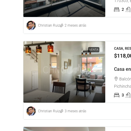
170303, 
2
Christian Ruiz
2 meses atrás
CASA, RE
VENTA
$118,0
Casa en
Balcón
Pichinch
3
Christian Ruiz
3 meses atrás