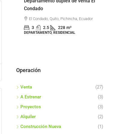
n
Departamento dúplex de venta El
Departamen
Condado
arriendo se
,
El Condado, Quito, Pichincha, Ecuador
Whymper, Go
3,
Ecuador
3
2.5
228
m²
DEPARTAMENTO, RESIDENCIAL
2
2
DEPARTAMENTO,
Operación
Venta
(27)
A Estrenar
(3)
Proyectos
(3)
Alquiler
(2)
Construcción Nueva
(1)