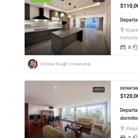
$110,0
Departa
Ricard
Pichinch
3
Christian Ruiz
5 meses atrás
DEPARTAM
VENTA
$120,0
Departa
dormito
Iñaqui
2