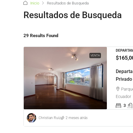
Inicio
Resultados de Busqueda
Resultados de Busqueda
29 Results Found
DEPARTAM
VENTA
$165,0
Departa
Privado
Parque
Ecuador
3
$1,
Christian Ruiz
2 meses atrás