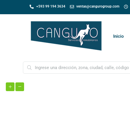
+593 99 194 3634
ventas@cangurogroup.com
Inicio