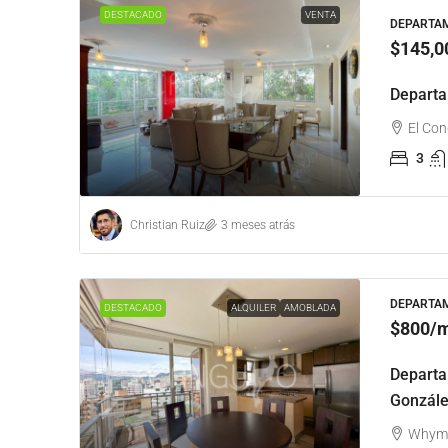
DESTACADO
VENTA
DEPARTAM
$145,0
Departa
El Con
3
Christian Ruiz
3 meses atrás
DEPARTAM
DESTACADO
ALQUILER
AMOBLADA
$800
/m
Departa
Gonzále
Whympe