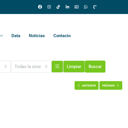
Data
Noticias
Contacto
udades
Todas la zonas
Limpiar
Buscar
ANTERIOR
PRÓXIMO