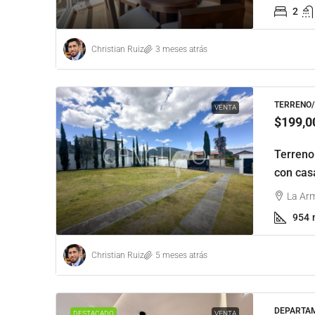
2
Christian Ruiz
3 meses atrás
TERRENO/
VENTA
$199,0
Terreno
con cas
La Arm
954
Christian Ruiz
5 meses atrás
DEPARTAM
DESTACADO
VENTA