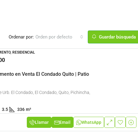
Ordenar por:
Orden por defecto
Guardar búsqueda
ENTO, RESIDENCIAL
00
mento en Venta El Condado Quito | Patio
 Urb. El Condado, El Condado, Quito, Pichincha,
3.5
336
m²
100
/Mes (Incluye alicuota)
$110,000
/De Oportunidad
Llamar
Email
WhatsApp