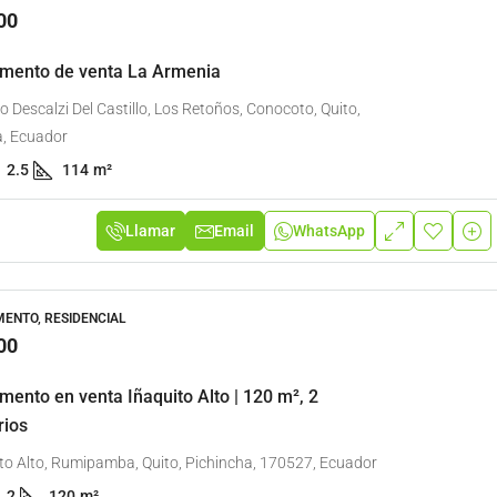
00
mento de venta La Armenia
o Descalzi Del Castillo, Los Retoños, Conocoto, Quito,
a, Ecuador
2.5
114
m²
Llamar
Email
WhatsApp
ENTO, RESIDENCIAL
00
mento en venta Iñaquito Alto | 120 m², 2
rios
to Alto, Rumipamba, Quito, Pichincha, 170527, Ecuador
2
120
m²